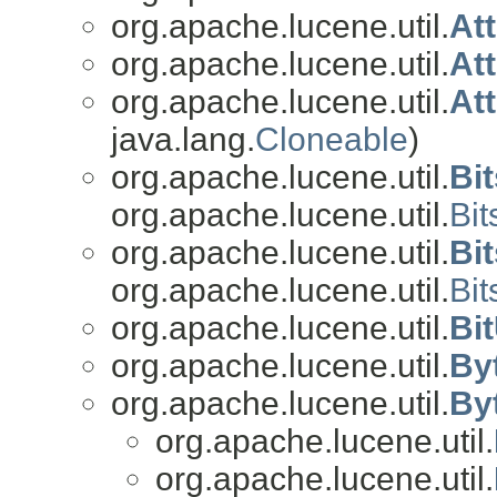
org.apache.lucene.util.
At
org.apache.lucene.util.
At
org.apache.lucene.util.
At
java.lang.
Cloneable
)
org.apache.lucene.util.
Bi
org.apache.lucene.util.
Bit
org.apache.lucene.util.
Bi
org.apache.lucene.util.
Bit
org.apache.lucene.util.
Bit
org.apache.lucene.util.
By
org.apache.lucene.util.
By
org.apache.lucene.util.
org.apache.lucene.util.