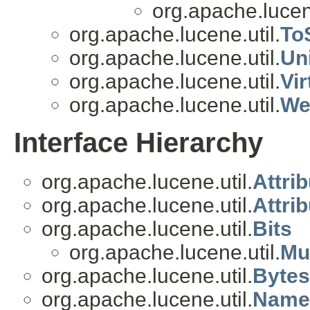
org.apache.lucene
org.apache.lucene.util.
ToS
org.apache.lucene.util.
Un
org.apache.lucene.util.
Vi
org.apache.lucene.util.
We
Interface Hierarchy
org.apache.lucene.util.
Attri
org.apache.lucene.util.
Attri
org.apache.lucene.util.
Bits
org.apache.lucene.util.
Mu
org.apache.lucene.util.
Bytes
org.apache.lucene.util.
Name