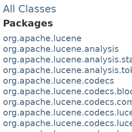
All Classes
Packages
org.apache.lucene
org.apache.lucene.analysis
org.apache.lucene.analysis.s
org.apache.lucene.analysis.to
org.apache.lucene.codecs
org.apache.lucene.codecs.blo
org.apache.lucene.codecs.co
org.apache.lucene.codecs.lu
org.apache.lucene.codecs.lu