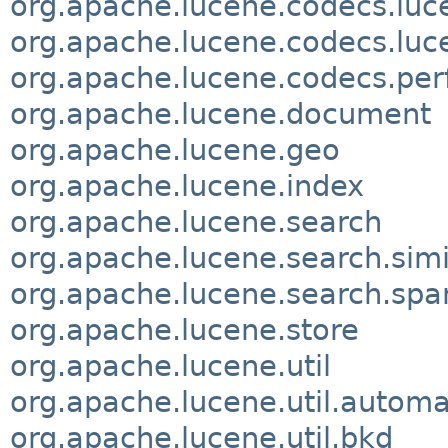
org.apache.lucene.codecs.lu
org.apache.lucene.codecs.lu
org.apache.lucene.codecs.perf
org.apache.lucene.document
org.apache.lucene.geo
org.apache.lucene.index
org.apache.lucene.search
org.apache.lucene.search.simil
org.apache.lucene.search.spa
org.apache.lucene.store
org.apache.lucene.util
org.apache.lucene.util.autom
org.apache.lucene.util.bkd