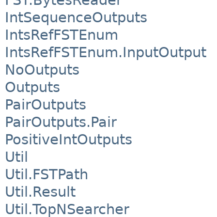
IntSequenceOutputs
IntsRefFSTEnum
IntsRefFSTEnum.InputOutput
NoOutputs
Outputs
PairOutputs
PairOutputs.Pair
PositiveIntOutputs
Util
Util.FSTPath
Util.Result
Util.TopNSearcher