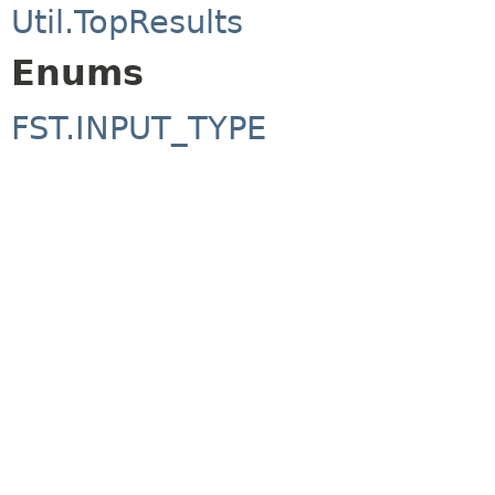
Util.TopResults
Enums
FST.INPUT_TYPE