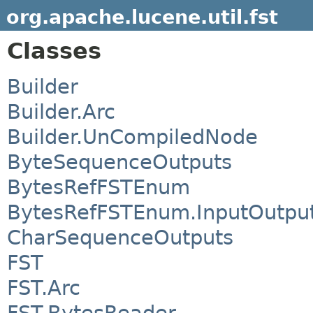
org.apache.lucene.util.fst
Classes
Builder
Builder.Arc
Builder.UnCompiledNode
ByteSequenceOutputs
BytesRefFSTEnum
BytesRefFSTEnum.InputOutpu
CharSequenceOutputs
FST
FST.Arc
FST.BytesReader