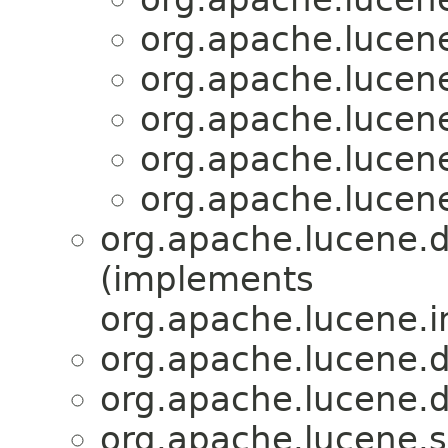
org.apache.lucen
org.apache.lucen
org.apache.lucen
org.apache.lucen
org.apache.lucen
org.apache.lucene.
(implements
org.apache.lucene.i
org.apache.lucene.
org.apache.lucene.
org.apache.lucene.s