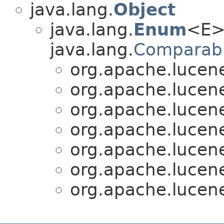
java.lang.
Object
java.lang.
Enum
<E>
java.lang.
Comparab
org.apache.lucen
org.apache.lucen
org.apache.lucen
org.apache.lucen
org.apache.lucen
org.apache.lucen
org.apache.lucen