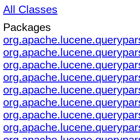
All Classes
Packages
org.apache.lucene.querypar
org.apache.lucene.querypars
org.apache.lucene.querypa
org.apache.lucene.querypar
org.apache.lucene.querypars
org.apache.lucene.queryparse
org.apache.lucene.queryparse
org.apache.lucene.querypar
org.apache.lucene.querypars