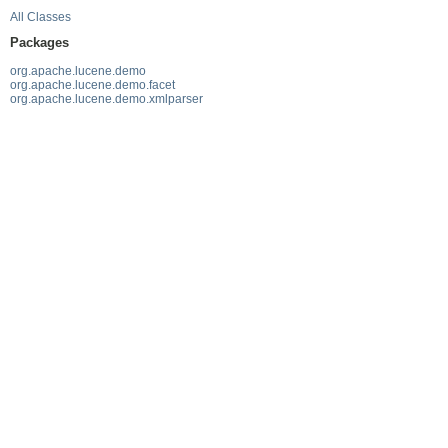
All Classes
Packages
org.apache.lucene.demo
org.apache.lucene.demo.facet
org.apache.lucene.demo.xmlparser