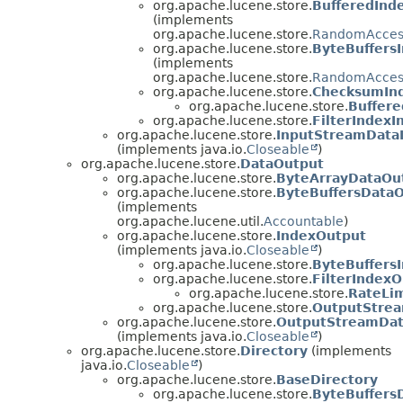
org.apache.lucene.store.
BufferedInd
(implements
org.apache.lucene.store.
RandomAcces
org.apache.lucene.store.
ByteBuffers
(implements
org.apache.lucene.store.
RandomAcces
org.apache.lucene.store.
ChecksumIn
org.apache.lucene.store.
Buffer
org.apache.lucene.store.
FilterIndexI
org.apache.lucene.store.
InputStreamData
(implements java.io.
Closeable
)
org.apache.lucene.store.
DataOutput
org.apache.lucene.store.
ByteArrayDataOu
org.apache.lucene.store.
ByteBuffersData
(implements
org.apache.lucene.util.
Accountable
)
org.apache.lucene.store.
IndexOutput
(implements java.io.
Closeable
)
org.apache.lucene.store.
ByteBuffers
org.apache.lucene.store.
FilterIndex
org.apache.lucene.store.
RateLi
org.apache.lucene.store.
OutputStre
org.apache.lucene.store.
OutputStreamDa
(implements java.io.
Closeable
)
org.apache.lucene.store.
Directory
(implements
java.io.
Closeable
)
org.apache.lucene.store.
BaseDirectory
org.apache.lucene.store.
ByteBuffers