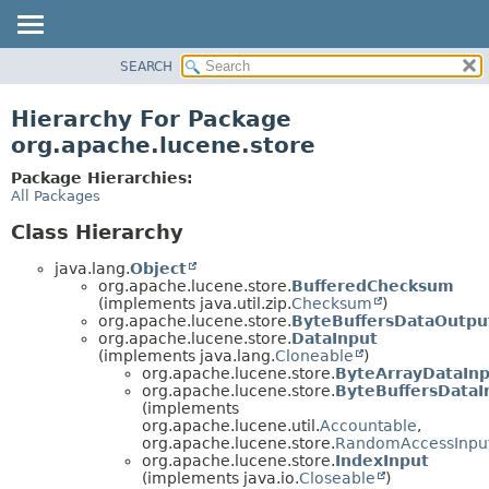
SEARCH
OVERVIEW
PACKAGE
Hierarchy For Package
CLASS
org.apache.lucene.store
USE
Package Hierarchies:
TREE
All Packages
DEPRECATED
Class Hierarchy
INDEX
java.lang.
Object
HELP
org.apache.lucene.store.
BufferedChecksum
(implements java.util.zip.
Checksum
)
org.apache.lucene.store.
ByteBuffersDataOutpu
org.apache.lucene.store.
DataInput
(implements java.lang.
Cloneable
)
org.apache.lucene.store.
ByteArrayDataIn
org.apache.lucene.store.
ByteBuffersDataI
(implements
org.apache.lucene.util.
Accountable
,
org.apache.lucene.store.
RandomAccessInpu
org.apache.lucene.store.
IndexInput
(implements java.io.
Closeable
)