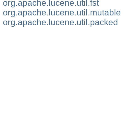
org.apache.lucene.util.fst
org.apache.lucene.util.mutable
org.apache.lucene.util.packed