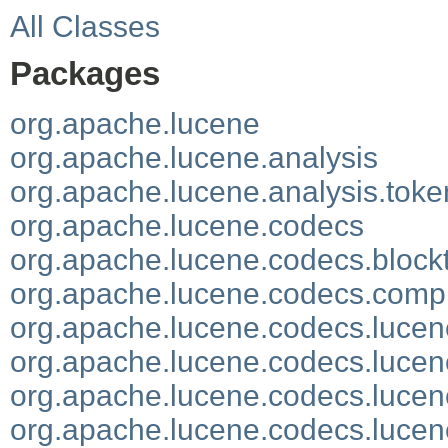
All Classes
Packages
org.apache.lucene
org.apache.lucene.analysis
org.apache.lucene.analysis.token
org.apache.lucene.codecs
org.apache.lucene.codecs.block
org.apache.lucene.codecs.comp
org.apache.lucene.codecs.luce
org.apache.lucene.codecs.luce
org.apache.lucene.codecs.luce
org.apache.lucene.codecs.luce